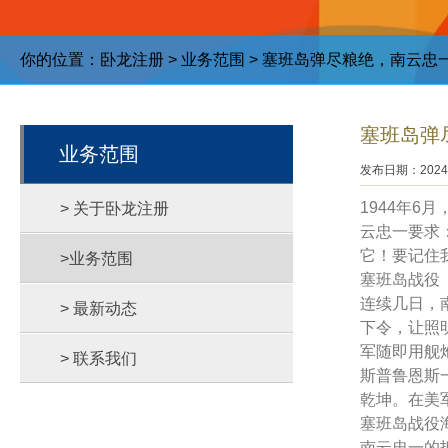
你的位置：
卧龙注册
>
业务范围
> 塞班岛弹尽粮绝，南云忠
塞班岛弹
业务范围
发布日期：2024-
1944年
> 关于卧龙注册
云忠一要求
它！要记住
>业务范围
塞班岛战役
连续几日，
> 最新动态
下令，让照
军随即用舰
> 联系我们
斯普鲁恩斯
乾坤。在美
塞班岛战役
南云忠一的