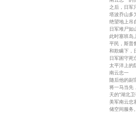
之后，日军
塔波乔山多
绝望地上吊
日军堆尸如
此时塞班岛
平民，斯普
和欺瞒下，
日军困守死
太平洋上的
南云忠一
随后他的副
将一马当先
天的“湖北卫
美军南云忠
储空间服务